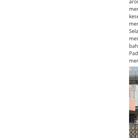
aro
mem
kes
men
Sel
men
bah
Pad
mem