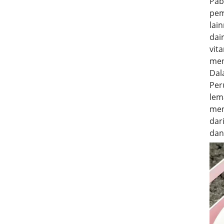
Pab
pem
lai
dai
vit
men
Dal
Per
lem
mem
dar
dan