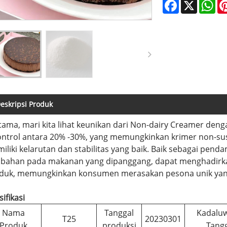
Facebook
X
Wh
eskripsi Produk
tama, mari kita lihat keunikan dari Non-dairy Creamer den
ontrol antara 20% -30%, yang memungkinkan krimer non-su
iliki kelarutan dan stabilitas yang baik. Baik sebagai pend
bahan pada makanan yang dipanggang, dapat menghadirkan 
duk, memungkinkan konsumen merasakan pesona unik yang 
ifikasi
Nama
Tanggal
Kadalu
T25
20230301
Produk
produksi
Tang