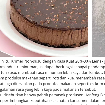
ain itu, Krimer Non-susu dengan Rasa Kuat 20%-30% Lemak ju
am industri minuman, ini dapat berfungsi sebagai pendampi
 teh susu, membuat rasa minuman lebih kaya dan lembut; 
am produksi makanan seperti roti dan kue, menambah rasa d
at juga diterapkan pada produksi makanan seperti es kri
galaman rasa yang lebih kaya pada makanan tersebut.
lu disebutkan bahwa pabrik pemasok produsen Lianfeng Bi
pertimbangkan kebutuhan kesehatan konsumen dalam pr