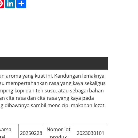
atsApp
Pinterest
LinkedIn
Share
gan aroma yang kuat ini. Kandungan lemaknya
su mempertahankan rasa yang kaya sekaligus
amping kopi dan teh susu, atau sebagai bahan
cita rasa dan cita rasa yang kaya pada
dibawanya sambil mencicipi makanan lezat.
warsa
Nomor lot
20250228
2023030101
gal
produk