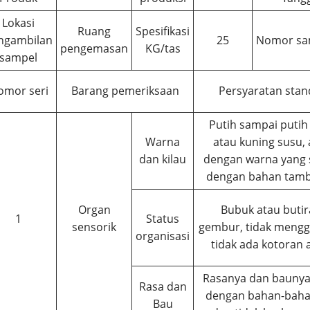
Lokasi
Ruang
Spesifikasi
ngambilan
25
Nomor sa
pengemasan
KG/tas
sampel
omor seri
Barang pemeriksaan
Persyaratan stan
Putih sampai putih
Warna
atau kuning susu, 
dan kilau
dengan warna yang 
dengan bahan tam
Organ
Bubuk atau butir
1
Status
sensorik
gembur, tidak meng
organisasi
tidak ada kotoran 
Rasanya dan bauny
Rasa dan
dengan bahan-baha
Bau