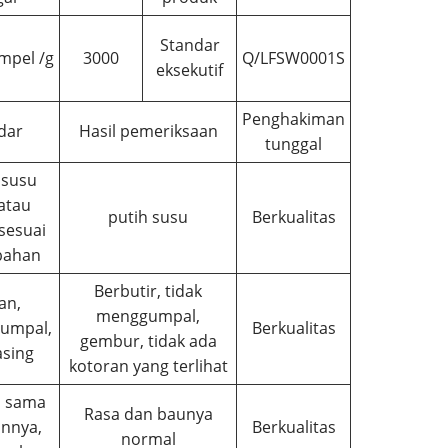
Standar
mpel /g
3000
Q/LFSW0001S
eksekutif
Penghakiman
dar
Hasil pemeriksaan
tunggal
 susu
atau
putih susu
Berkualitas
sesuai
bahan
Berbutir, tidak
an,
menggumpal,
gumpal,
Berkualitas
gembur, tidak ada
asing
kotoran yang terlihat
a sama
Rasa dan baunya
nnya,
Berkualitas
normal