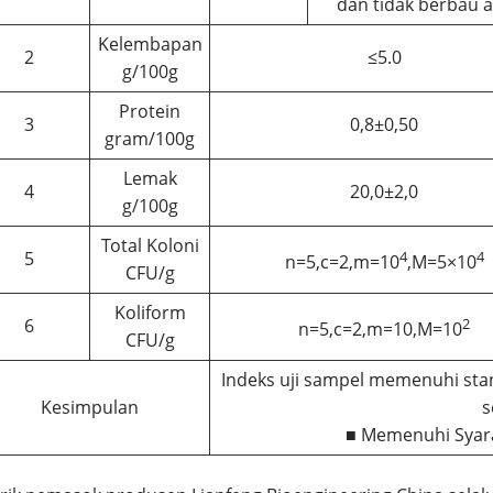
dan tidak berbau 
Kelembapan
2
≤5.0
g/100g
Protein
3
0,8±0,50
gram/100g
Lemak
4
20,0±2,0
g/100g
Total Koloni
5
4
4
n=5,c=2,m=10
,M=5×10
CFU/g
Koliform
6
2
n=5,c=2,m=10,M=10
CFU/g
Indeks uji sampel memenuhi sta
Kesimpulan
s
■ Memenuhi Syar