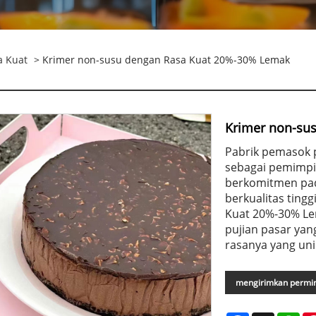
a Kuat
> Krimer non-susu dengan Rasa Kuat 20%-30% Lemak
Krimer non-su
Pabrik pemasok p
sebagai pemimpin
berkomitmen pad
berkualitas ting
Kuat 20%-30% Le
pujian pasar yan
rasanya yang uni
mengirimkan permi