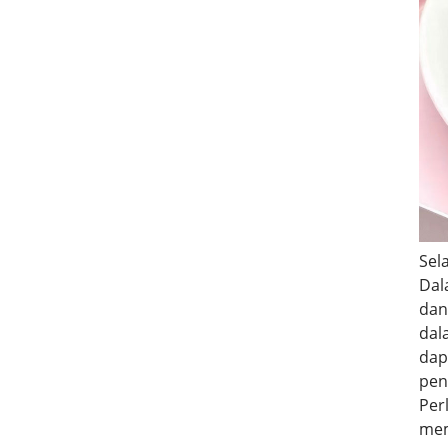
Sel
Dal
dan
dal
dap
pen
Per
mem