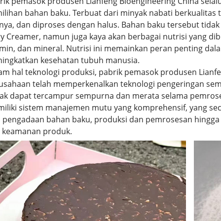
rik pemasok produsen Lianfeng Bioengineering China selal
ilihan bahan baku. Terbuat dari minyak nabati berkualitas t
nnya, dan diproses dengan halus. Bahan baku tersebut tidak
ry Creamer, namun juga kaya akan berbagai nutrisi yang di
amin, dan mineral. Nutrisi ini memainkan peran penting dal
ingkatkan kesehatan tubuh manusia.
am hal teknologi produksi, pabrik pemasok produsen Lianfe
usahaan telah memperkenalkan teknologi pengeringan se
ak dapat tercampur sempurna dan merata selama pemroses
iliki sistem manajemen mutu yang komprehensif, yang seca
i pengadaan bahan baku, produksi dan pemrosesan hingga 
 keamanan produk.