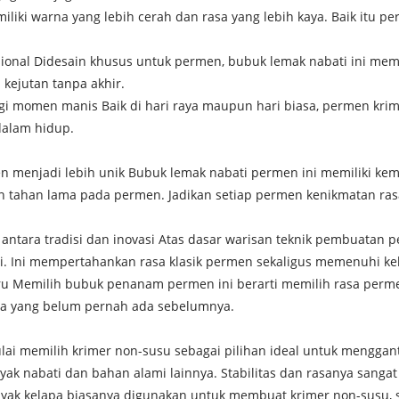
liki warna yang lebih cerah dan rasa yang lebih kaya. Baik itu 
esional Didesain khusus untuk permen, bubuk lemak nabati ini me
 kejutan tanpa akhir.
gi momen manis Baik di hari raya maupun hari biasa, permen kr
dalam hidup.
n menjadi lebih unik Bubuk lemak nabati permen ini memiliki ke
 tahan lama pada permen. Jadikan setiap permen kenikmatan ras
ntara tradisi dan inovasi Atas dasar warisan teknik pembuatan 
ni. Ini mempertahankan rasa klasik permen sekaligus memenuhi k
ru Memilih bubuk penanam permen ini berarti memilih rasa perm
sa yang belum pernah ada sebelumnya.
ai memilih krimer non-susu sebagai pilihan ideal untuk menggan
k nabati dan bahan alami lainnya. Stabilitas dan rasanya sangat
nyak kelapa biasanya digunakan untuk membuat krimer non-susu,