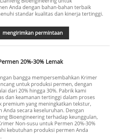
 Lianfeng Bioengineering untuk
men Anda dengan bahan-bahan terbaik
uhi standar kualitas dan kinerja tertinggi.
mengirimkan permintaan
 Permen 20%-30% Lemak
 dengan bangga mempersembahkan Krimer
ancang untuk produksi permen, dengan
lai dari 20% hingga 30%. Pabrik kami
as dan keamanan tertinggi dalam proses
k premium yang meningkatkan tekstur,
en Anda secara keseluruhan. Dengan
feng Bioengineering terhadap keunggulan,
Krimer Non-susu untuk Permen 20%-30%
hi kebutuhan produksi permen Anda
.