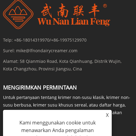
Telp:
+86-18014319970/+86-19975129970
Surel:
mike@lfnondairycreamer.com
Alamat:
58 Qianmiao Road, Kota Qianhuang, Distrik Wujin,
Kota Changzhou, Provinsi Jiangsu, Cina
MENGIRIMKAN PERMINTAAN
Untuk pertanyaan tentang krimer non-susu klasik, krimer non-
susu berbusa, krimer susu khusus sereal, atau daftar harga,
silakan tinggalkan email Anda kepada kami dan kami akan
X
menghubungi Anda dalam waktu 24 jam.
Kami menggunakan cookie untuk
menawarkan Anda pengalaman
PERTANYAAN SEKARANG