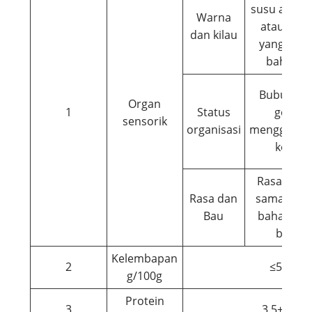
susu atau k
Warna
atau den
dan kilau
yang sesu
bahan t
Bubuk ata
Organ
1
Status
gembur
sensorik
organisasi
menggumpal
kotora
Rasanya d
Rasa dan
sama deng
Bau
bahannya,
berbau
Kelembapan
2
≤5.0
g/100g
Protein
3
3,5±0,5