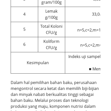
gram/100g
Lemak
4
33,0±2,0
g/100g
Total Koloni
5
4
n=5,c=2,m=10
,M
CFU/g
Koliform
6
n=5,c=2,m=10,M
CFU/g
Indeks uji sampel mem
Kesimpulan
■ Memenuhi
Dalam hal pemilihan bahan baku, perusahaan
mengontrol secara ketat dan memilih biji-bijian
dan minyak nabati berkualitas tinggi sebagai
bahan baku. Melalui proses dan teknologi
produksi yang maju, komponen nutrisi dalam