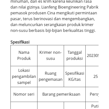
minuman, dan es krim karena keunikan rasa
dan nilai gizinya. Lianfeng Bioengineering Pabrik
pemasok produsen Cina mengikuti permintaan
pasar, terus berinovasi dan mengembangkan,
dan meluncurkan serangkaian produk krimer
non-susu berbasis biji-bijian berkualitas tinggi.
Spesifikasi
Nama
Krimer non-
Tanggal
20230504
Produk
susu
produksi
Lokasi
Ruang
Spesifikasi
pengambilan
25
pengemasan
KG/tas
sampel
Nomor seri
Barang pemeriksaan
Persyarat
Putih sam